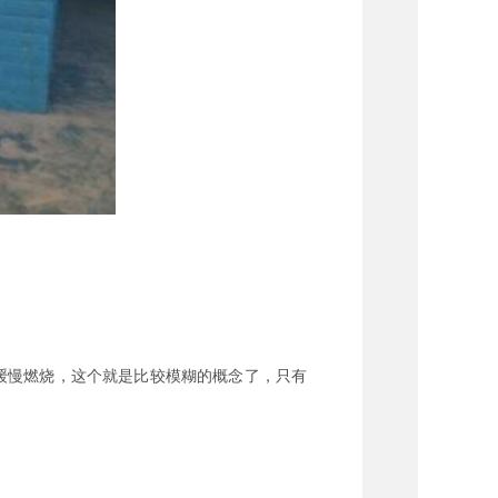
缓慢燃烧，这个就是比较模糊的概念了，只有