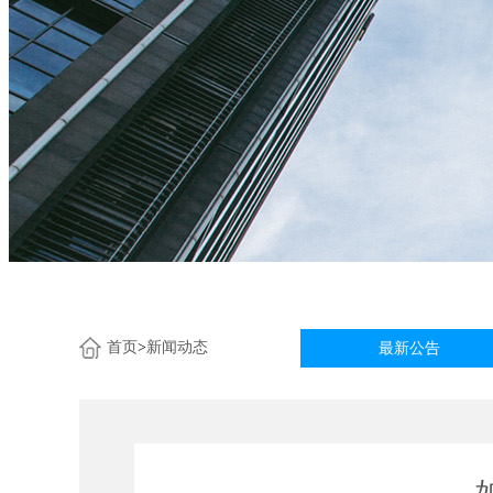
首页
>
新闻动态
最新公告