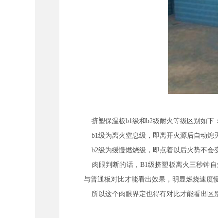
挤塑保温板b1级和b2级耐火等级区别如下
b1级为离火窒息级，即离开火源后自动熄灭
b2级为缓慢燃烧级，即点着以后火势不会变
肉眼判断的话，B1级挤塑板离火三秒钟自
与普通板对比才能看出效果，明显燃烧速度慢
所以这个肉眼界定也得有对比才能看出区