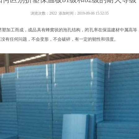
浏览次数：2922 添加时间：2019-09-06 15:52:35
挤塑加工而成，成品具有蜂窝状的泡孔结构，闭孔率在保温建材中属高等，
碾压没有任何问题，不会变形，不会破碎，有一定的韧性和强度。
1
2
3