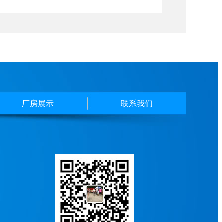
厂房展示
联系我们