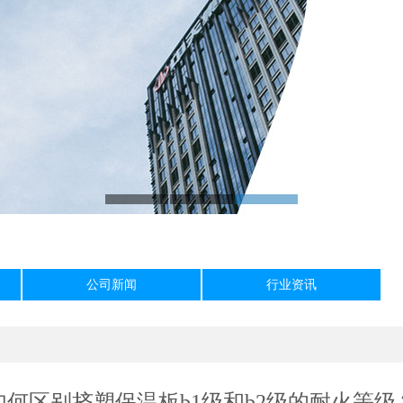
公司新闻
行业资讯
如何区别挤塑保温板b1级和b2级的耐火等级