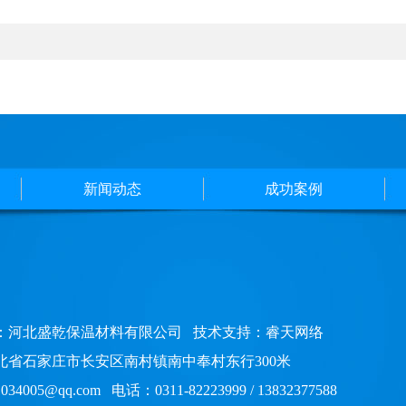
新闻动态
成功案例
：河北盛乾保温材料有限公司 技术支持：
睿天网络
北省石家庄市长安区南村镇南中奉村东行300米
4005@qq.com 电话：0311-82223999 / 13832377588